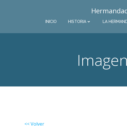
Saltar
Hermandad 
al
contenido
INICIO
HISTORIA
LA HERMAN
Imagen
<< Volver